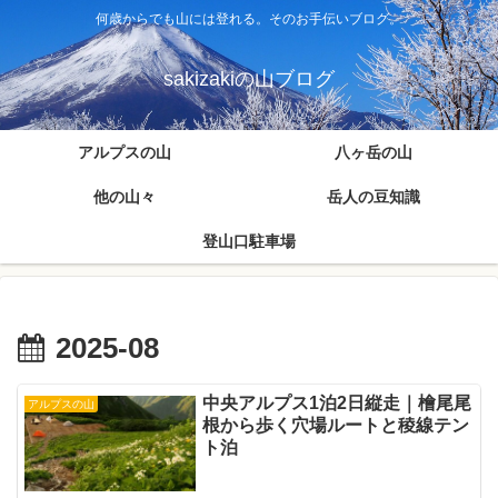
何歳からでも山には登れる。そのお手伝いブログ。
sakizakiの山ブログ
アルプスの山
八ヶ岳の山
他の山々
岳人の豆知識
登山口駐車場
2025-08
中央アルプス1泊2日縦走｜檜尾尾
アルプスの山
根から歩く穴場ルートと稜線テン
ト泊