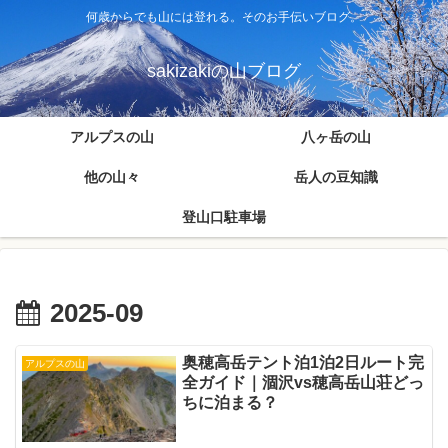
何歳からでも山には登れる。そのお手伝いブログ。
sakizakiの山ブログ
アルプスの山
八ヶ岳の山
他の山々
岳人の豆知識
登山口駐車場
2025-09
奥穂高岳テント泊1泊2日ルート完
アルプスの山
全ガイド｜涸沢vs穂高岳山荘どっ
ちに泊まる？