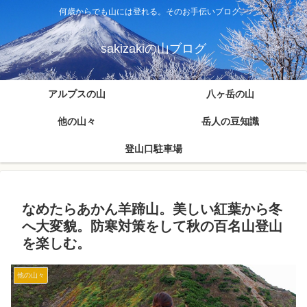
何歳からでも山には登れる。そのお手伝いブログ。
sakizakiの山ブログ
アルプスの山
八ヶ岳の山
他の山々
岳人の豆知識
登山口駐車場
なめたらあかん羊蹄山。美しい紅葉から冬
へ大変貌。防寒対策をして秋の百名山登山
を楽しむ。
他の山々