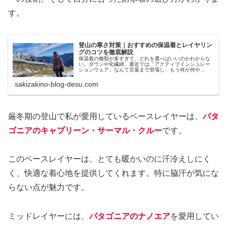
す。
登山の寒さ対策｜おすすめの保温着とレイヤリン
グのコツを徹底解説
保温着の種類が多すぎて、どれを選べばいいのかわからな
い。ダウンや化繊綿、最近では「アクティブインシュレー
ションウェア」なんて言葉まで登場し、もう何が何や
ら…。「登山ではレイヤリングが大切。特に秋冬は重要」
と耳にするものの、レイヤリング自体が...
sakizakino-blog-desu.com
厳冬期の登山で私が愛用しているベースレイヤーは、
パタ
ゴニアのキャプリーン・サーマル・クルー
です。
このベースレイヤーは、とても暖かいのに汗冷えしにく
く、快適な着心地を提供してくれます。特に脇汗が気にな
らない点が魅力です。
ミッドレイヤーには、
パタゴニアのナノエア
を愛用してい