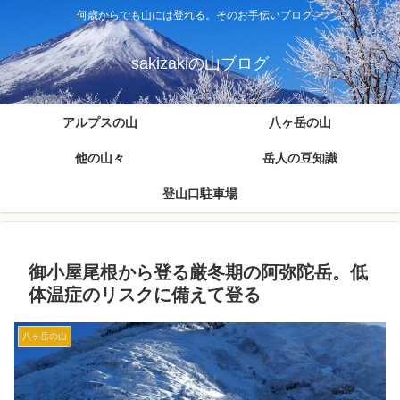
何歳からでも山には登れる。そのお手伝いブログ。
sakizakiの山ブログ
アルプスの山
八ヶ岳の山
他の山々
岳人の豆知識
登山口駐車場
御小屋尾根から登る厳冬期の阿弥陀岳。低
体温症のリスクに備えて登る
八ヶ岳の山