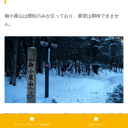
御小屋山は標柱のみが立っており、展望は期待できませ
ん。
平坦な場所なので、これから迎える急登の前に小休憩を取
るには最適なポイントです。
プライバシーポリシー/免責事項
お問い合わせ