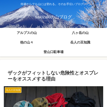
何歳からでも山には登れる。そのお手伝いブログ。
sakizakiの山ブログ
アルプスの山
八ヶ岳の山
他の山々
岳人の豆知識
登山口駐車場
ザックがフィットしない危険性とオスプレ
ーをオススメする理由
岳人の豆知識