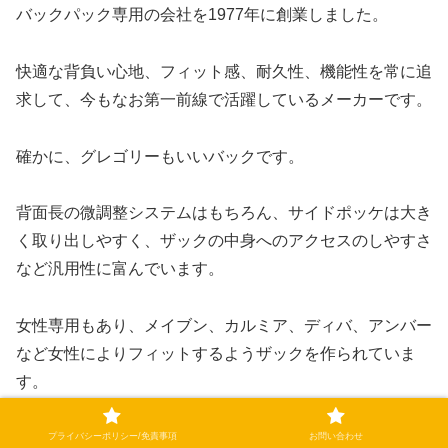
バックパック専用の会社を1977年に創業しました。
快適な背負い心地、フィット感、耐久性、機能性を常に追
求して、今もなお第一前線で活躍しているメーカーです。
確かに、グレゴリーもいいバックです。
背面長の微調整システムはもちろん、サイドポッケは大き
く取り出しやすく、ザックの中身へのアクセスのしやすさ
など汎用性に富んでいます。
女性専用もあり、メイブン、カルミア、ディバ、アンバー
など女性によりフィットするようザックを作られていま
す。
それでも、私はオスプレーをおすすめします。
プライバシーポリシー/免責事項
お問い合わせ